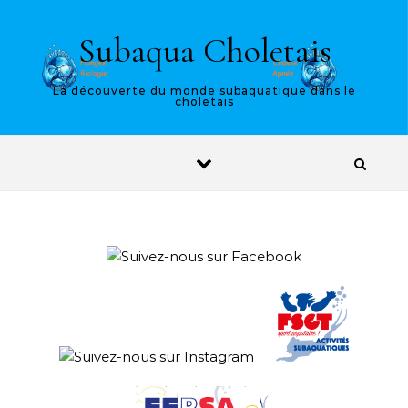
Skip to content
Subaqua Choletais
La découverte du monde subaquatique dans le
choletais