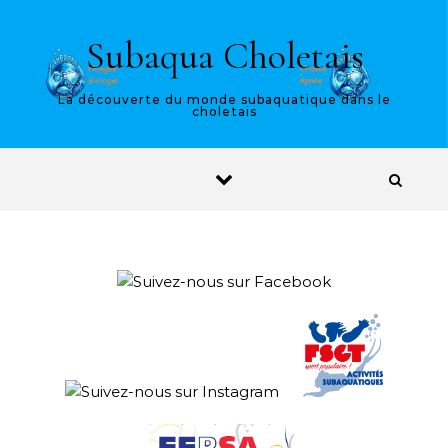
Skip to content
Subaqua Choletais
La découverte du monde subaquatique dans le
choletais