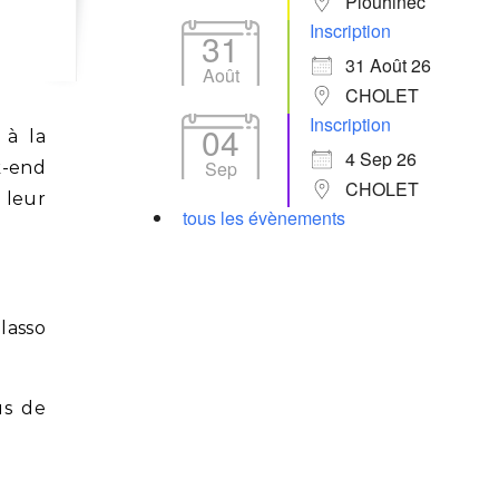
Plouhinec
Inscription
31
31 Août 26
Août
CHOLET
Inscription
04
4 Sep 26
Sep
k-end
CHOLET
 leur
tous les évènements
.
lasso
us de