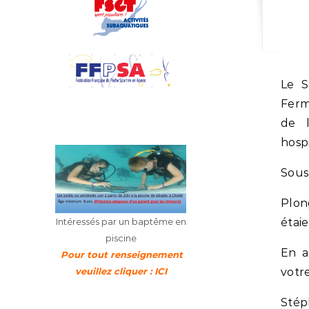
Le SUBAQUA a une nouvelle fois honoré sa présence à la
Ferm
de l
hospi
Sous 
Plon
étai
Intéressés par un baptême en
piscine
En a
Pour tout renseignement
votre
veuillez cliquer : ICI
Stép