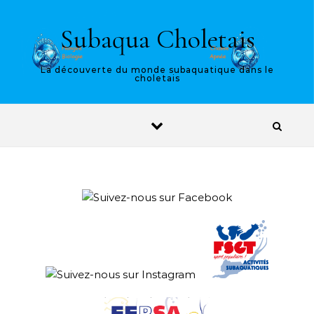
Skip to content
Subaqua Choletais
La découverte du monde subaquatique dans le
choletais