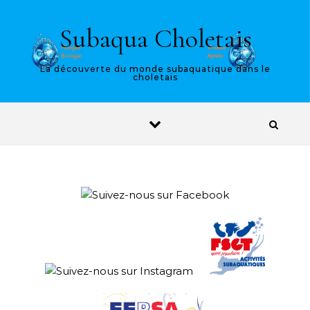
Skip to content
Subaqua Choletais
La découverte du monde subaquatique dans le
choletais