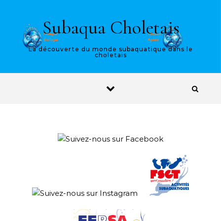
Skip to content
Subaqua Choletais
La découverte du monde subaquatique dans le
choletais