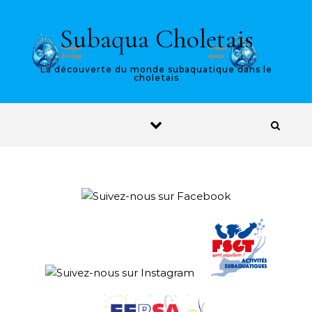
Skip to content
Subaqua Choletais
La découverte du monde subaquatique dans le
choletais