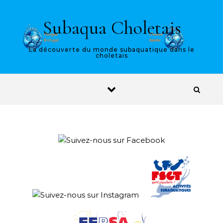
Skip to content
Subaqua Choletais
La découverte du monde subaquatique dans le
choletais