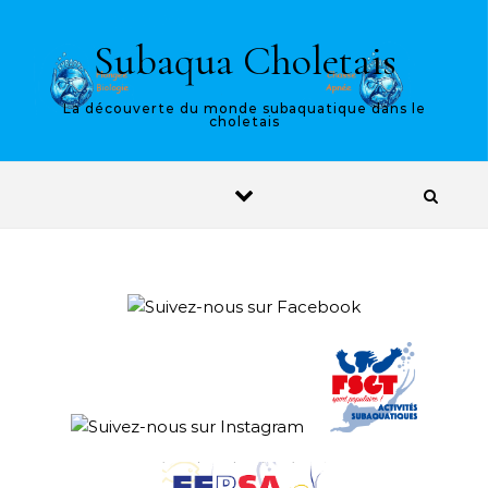
Skip to content
Subaqua Choletais
La découverte du monde subaquatique dans le
choletais