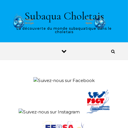
Skip to content
Subaqua Choletais
La découverte du monde subaquatique dans le
choletais