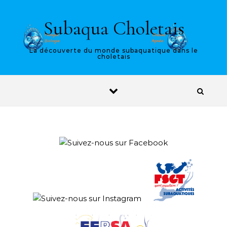
Skip to content
Subaqua Choletais
La découverte du monde subaquatique dans le
choletais