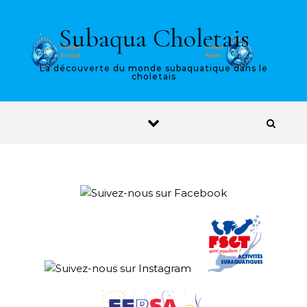
Skip to content
Subaqua Choletais
La découverte du monde subaquatique dans le
choletais