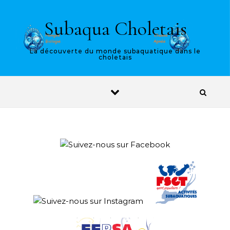
Skip to content
Subaqua Choletais
La découverte du monde subaquatique dans le
choletais