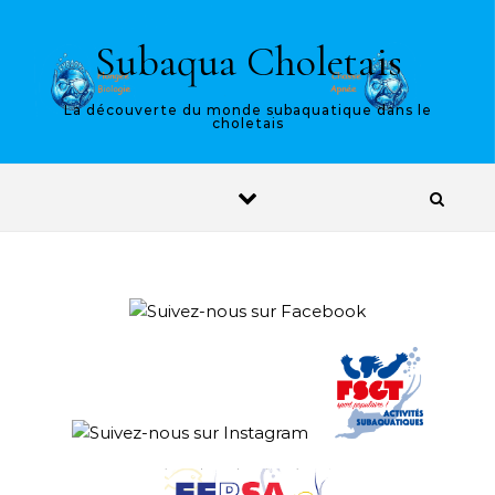
Skip to content
Subaqua Choletais
La découverte du monde subaquatique dans le
choletais