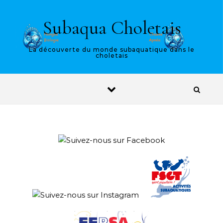
Skip to content
Subaqua Choletais
La découverte du monde subaquatique dans le
choletais