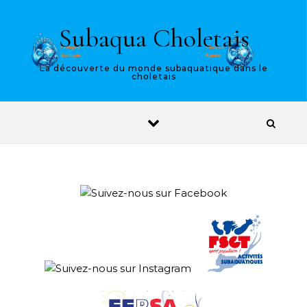
Skip to content
Subaqua Choletais
La découverte du monde subaquatique dans le
choletais