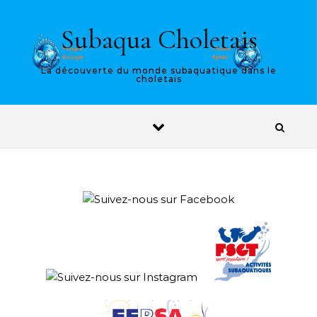
Skip to content
Subaqua Choletais
La découverte du monde subaquatique dans le
choletais