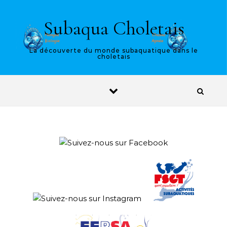
Skip to content
Subaqua Choletais
La découverte du monde subaquatique dans le
choletais