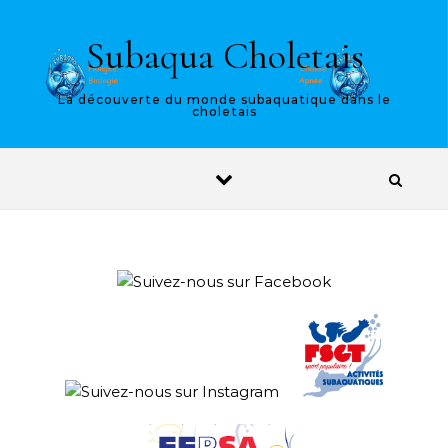
Skip to content
Subaqua Choletais
La découverte du monde subaquatique dans le
choletais